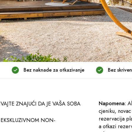
Bez naknade za otkazivanje
Bez skriven
Napomena
: A
IVAJTE ZNAJUĆI DA JE VAŠA SOBA
cjeniku, novac
rezervacija pla
M EKSKLUZIVNOM NON-
a otkazi rezer