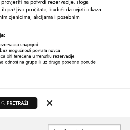
provjeriti na potvrdi rezervacije, stoga
 ih pažljivo pročitate, budući da uvjeti otkaza
inim cjenicima, akcijama i posebnim
ja:
zervacija unaprijed.
 bez mogućnosti povrata novca.
ica biti terećena u trenutku rezervacije.
e odnosi na grupe ili uz druge posebne ponude.
PRETRAŽI