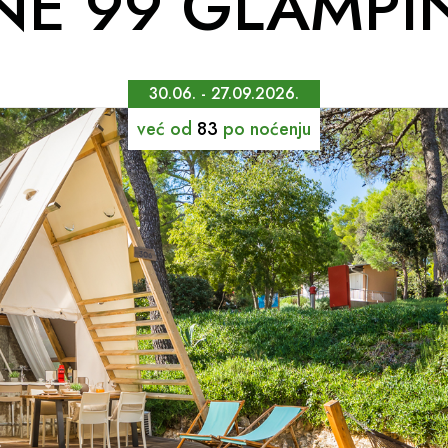
NE 99 GLAMPI
30.06. - 27.09.2026.
već od
83
po noćenju