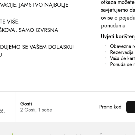
otkaza možete 
VACIJE. JAMSTVO NAJBOLJE
savjetujemo da
ovise o pojed
E VIŠE.
ponudama.
OŠKOVA, SAMO IZVRSNA
Uvjeti korišten
Obavezna re
RADUJEMO SE VAŠEM DOLASKU!
Rezervacija
!
Vaša će kart
Ponuda se n
Gosti
Promo kod