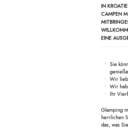
IN KROATI
CAMPEN MI
MITBRINGE
ILLKOMMEN
INE AUSGE
Sie könn
genieß
Wir lie
Wir hab
Ihr Vier
Glamping mi
herrlichen S
das, was Si