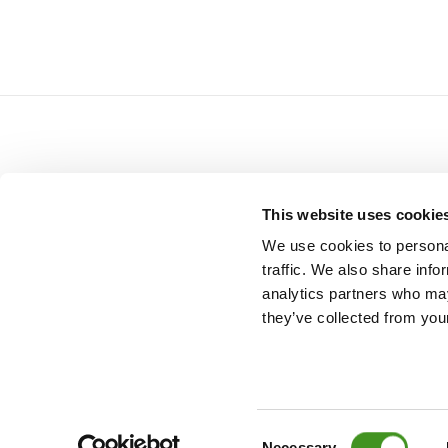
R
This website uses cookie
READ NEXT
We use cookies to personal
traffic. We also share info
analytics partners who may
they’ve collected from your
Consent
©
2026 Alle Rechte vorbehalten Arena Campsites bietet Kro
Necessary