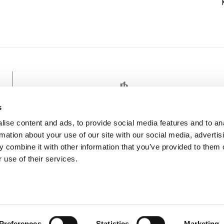
OMANTISCHES
s
ise content and ads, to provide social media features and to an
rmation about your use of our site with our social media, advertis
 combine it with other information that you’ve provided to them o
 use of their services.
atien Camping und Mobilheime in
Allgemein
Preferences
Statistics
Marketing