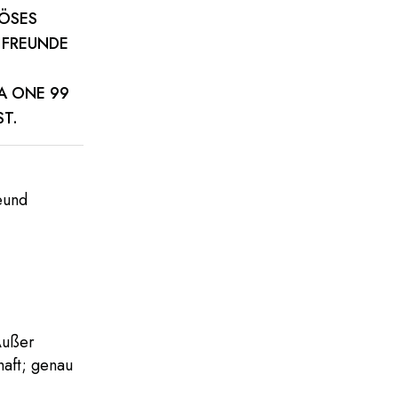
IÖSES
 FREUNDE
ONE 99 E
T.
eund
Außer
haft; genau