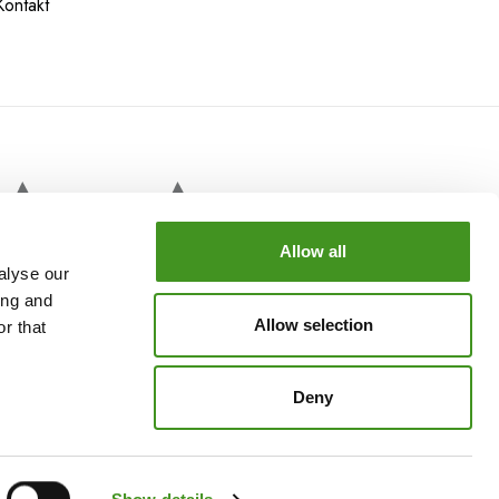
Kontakt
 GLAMPING
Allow all
alyse our
ing and
Allow selection
r that
Deny
e Informationen
Datenschutz
Cookie-Richtlinie
Impressum