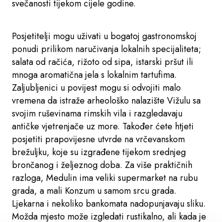
svečanosti tijekom cijele godine.
Posjetitelji mogu uživati ​​u bogatoj gastronomskoj
ponudi prilikom naručivanja lokalnih specijaliteta;
salata od račića, rižoto od sipa, istarski pršut ili
mnoga aromatična jela s lokalnim tartufima.
Zaljubljenici u povijest mogu si odvojiti malo
vremena da istraže arheološko nalazište Vižulu sa
svojim ruševinama rimskih vila i razgledavaju
antičke vjetrenjače uz more. Također ćete htjeti
posjetiti prapovijesne utvrde na vrčevanskom
brežuljku, koje su izgrađene tijekom srednjeg
brončanog i željeznog doba. Za više praktičnih
razloga, Medulin ima veliki supermarket na rubu
grada, a mali Konzum u samom srcu grada.
Ljekarna i nekoliko bankomata nadopunjavaju sliku.
Možda mjesto može izgledati rustikalno, ali kada je