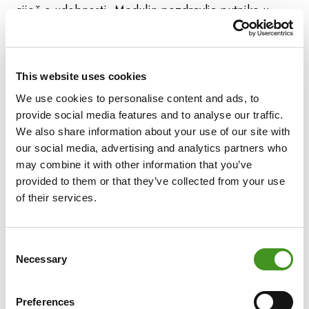
riječ o udobnosti, Medulin pozdravlja putnike u
stilu.
Evo nekoliko razloga zašto je Medulin atraktivno
This website uses cookies
odredište u Istri:
We use cookies to personalise content and ads, to
provide social media features and to analyse our traffic.
We also share information about your use of our site with
nalazi se samo četiri kilometra od Pomera
our social media, advertising and analytics partners who
vozite samo osam kilometara od Medulina do
may combine it with other information that you’ve
Pule
provided to them or that they’ve collected from your use
moderno turističko središte: Medulinska rivijera
of their services.
poznata je u Hrvatskoj.
ima neke od najatraktivnijih plaža u Istri -
najpoznatija je Bijeca.
Consent
Necessary
to je odredište aktivnog odmora, uključujući
Selection
vodene sportove, veslanje i jedrenje, ronjenje,
jahanje, tenis, mini golf, nogomet i još mnogo
Preferences