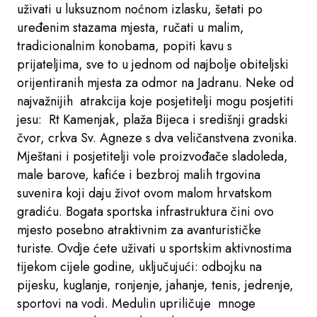
uživati ​​u luksuznom noćnom izlasku, šetati po
uređenim stazama mjesta, ručati u malim,
tradicionalnim konobama, popiti kavu s
prijateljima, sve to u jednom od najbolje obiteljski
orijentiranih mjesta za odmor na Jadranu. Neke od
najvažnijih atrakcija koje posjetitelji mogu posjetiti
jesu: Rt Kamenjak, plaža Bijeca i središnji gradski
čvor, crkva Sv. Agneze s dva veličanstvena zvonika.
Mještani i posjetitelji vole proizvođače sladoleda,
male barove, kafiće i bezbroj malih trgovina
suvenira koji daju život ovom malom hrvatskom
gradiću. Bogata sportska infrastruktura čini ovo
mjesto posebno atraktivnim za avanturističke
turiste. Ovdje ćete uživati ​​u sportskim aktivnostima
tijekom cijele godine, uključujući: odbojku na
pijesku, kuglanje, ronjenje, jahanje, tenis, jedrenje,
sportovi na vodi. Medulin upriličuje mnoge