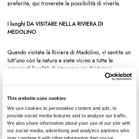
preferita, qui troverete la possibilità di viverla.
I luoghi DA VISITARE NELLA RIVIERA DI
MEDOLINO
Quando visitate la Riviera di Medolino, vi sentite un
tutt’uno con la natura e siete vicino a tutte le
principali località di interesse sin dai tempi
antichi:
Medolino, la cosiddetta “terra magica,” in
This website uses cookies
passato era un villaggio di pescatori, ma oggi
We use cookies to personalise content and ads, to
attrae migliaia di turisti ogni anno. La spiaggia
provide social media features and to analyse our traffic.
Bijeca a Medolino è preferita dalle famiglie con
We also share information about your use of our site with
bambini, eppure la distesa di sabbia lunga un
our social media, advertising and analytics partners who
chilometro offre abbastanza spazio per
may combine it with other information that you’ve