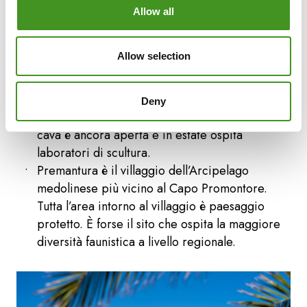
Vinkuran è ancora un villaggio di pescatori, ma
Allow all
vanta anche una spiaggia rustica e riparata.
Vinkuran è da sempre noto per le sue cave.
Allow selection
Oggi si può ancora godere dell’autentica
cucina del villaggio. Vale la pena sapere che
una parte delle pietre utilizzate per costruire
Deny
l’Arena di Pola proviene da Vinkuran. Questa
cava è ancora aperta e in estate ospita
laboratori di scultura.
Premantura è il villaggio dell’Arcipelago
medolinese più vicino al Capo Promontore.
Tutta l’area intorno al villaggio è paesaggio
protetto. È forse il sito che ospita la maggiore
diversità faunistica a livello regionale.