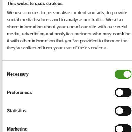
This website uses cookies
We use cookies to personalise content and ads, to provide
mobile App: Hotels;
social media features and to analyse our traffic. We also
share information about your use of our site with our social
media, advertising and analytics partners who may combine
mobile App: Campsites;
it with other information that you’ve provided to them or that
they’ve collected from your use of their services.
(nachfolgend: „Websites“).
Consent
Necessary
Selection
Wir können die von Ihnen bereitgestellten Kontakt-,
Identifikations- und Zahlungsdaten verwenden, um
Preferences
die von Ihnen über unsere Websites, über Dritte,
telefonisch über für uns oder in unserem Auftrag
betriebene Callcenter oder durch persönliche
Statistics
Buchungen gebuchten Dienstleistungen
bereitzustellen. Dies kann die Verwendung von
Marketing