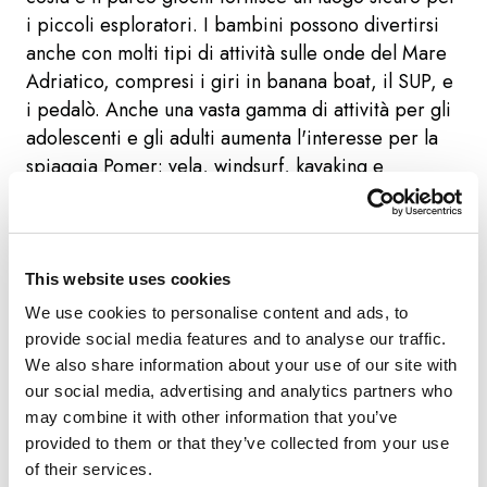
i piccoli esploratori. I bambini possono divertirsi
anche con molti tipi di attività sulle onde del Mare
Adriatico, compresi i giri in banana boat, il SUP, e
i pedalò. Anche una vasta gamma di attività per gli
adolescenti e gli adulti aumenta l'interesse per la
spiaggia Pomer: vela, windsurf, kayaking e
subacqueo. Il nuoto e lo snorkelling sono
posizionati in cima alla lista delle attrazioni a vostra
disposizione.
This website uses cookies
We use cookies to personalise content and ads, to
Si tratta di una spiaggia ben organizzata, con
provide social media features and to analyse our traffic.
docce e bagni e bagnini in servizio nell'area di
We also share information about your use of our site with
balneazione contrassegnata come tale. Nella
our social media, advertising and analytics partners who
stagione estiva la spiaggia è spesso affollata,
may combine it with other information that you’ve
specialmente accanto alla Marina – forse per le
provided to them or that they’ve collected from your use
sue maestose vedute. All'interno del glamping
of their services.