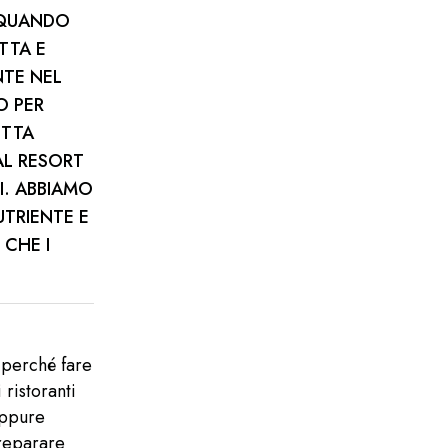
 QUANDO
TTA E
NTE NEL
O PER
ETTA
AL RESORT
I. ABBIAMO
UTRIENTE E
 CHE I
i perché fare
ristoranti
oppure
preparare