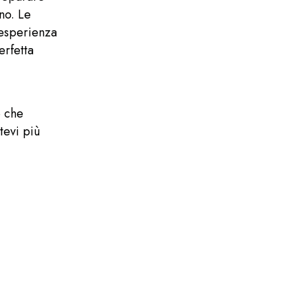
ino. Le
 esperienza
erfetta
e che
tevi più