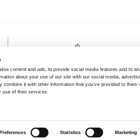
s
ise content and ads, to provide social media features and to an
rmation about your use of our site with our social media, advertis
 combine it with other information that you’ve provided to them o
 use of their services.
PERCHÉ FARE 
atia camping and mobile homes in
Informazioni Generali
Preferences
Statistics
Marketing