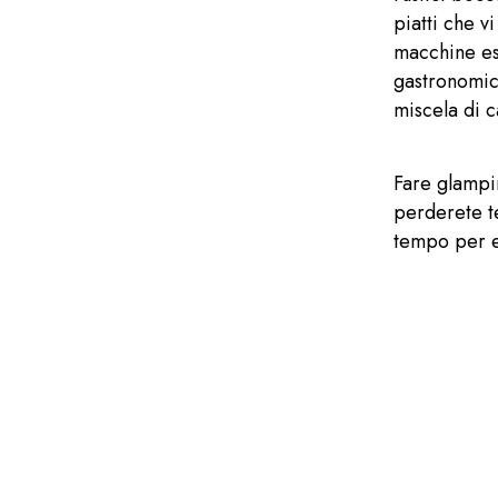
piatti che v
macchine esp
gastronomic
miscela di c
Fare glampi
perderete t
tempo per es