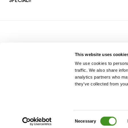
SPECIALI!
This website uses cookie
We use cookies to personal
traffic. We also share info
analytics partners who may
they’ve collected from your
READ NEXT
Consent
©
2026 All rights reserved to Arena Campsites offering Cro
Necessary
Istria.
Selection