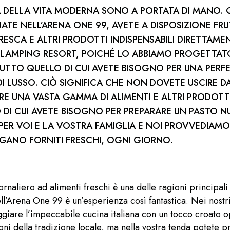
 DELLA VITA MODERNA SONO A PORTATA DI MANO.
TE NELL’ARENA ONE 99, AVETE A DISPOSIZIONE FRU
RESCA E ALTRI PRODOTTI INDISPENSABILI DIRETTAME
LAMPING RESORT, POICHÉ LO ABBIAMO PROGETTAT
TUTTO QUELLO DI CUI AVETE BISOGNO PER UNA PERF
I LUSSO. CIÒ SIGNIFICA CHE NON DOVETE USCIRE D
RE UNA VASTA GAMMA DI ALIMENTI E ALTRI PRODOTT
 DI CUI AVETE BISOGNO PER PREPARARE UN PASTO N
ER VOI E LA VOSTRA FAMIGLIA E NOI PROVVEDIAMO
NGANO FORNITI FRESCHI, OGNI GIORNO.
ornaliero ad alimenti freschi è una delle ragioni principal
l’Arena One 99 è un’esperienza così fantastica. Nei nostri 
ggiare l’impeccabile cucina italiana con un tocco croato 
oni della tradizione locale, ma nella vostra tenda potete 