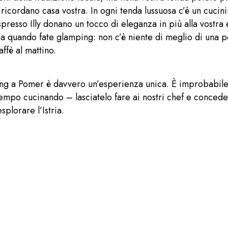
i ricordano casa vostra. In ogni tenda lussuosa c’è un cucin
resso Illy donano un tocco di eleganza in più alla vostra
a quando fate glamping: non c’è niente di meglio di una p
affè al mattino.
ng a Pomer è davvero un’esperienza unica. È improbabil
empo cucinando – lasciatelo fare ai nostri chef e concede
plorare l’Istria.