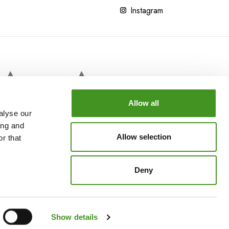
Instagram
Allow all
alyse our
ing and
Allow selection
r that
Deny
GLAMPING?
Informativa sulla privacy
Informativa sui cookie
Impressum
Show details