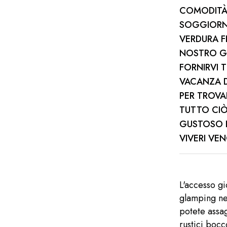
COMODITÀ
SOGGIORNA
VERDURA F
NOSTRO G
FORNIRVI 
VACANZA D
PER TROVA
TUTTO CIÒ
GUSTOSO P
VIVERI VE
L'accesso gi
glamping nel
potete assa
rustici bocc