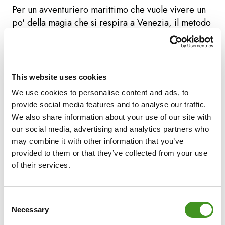
Per un avventuriero marittimo che vuole vivere un
po' della magia che si respira a Venezia, il metodo
più semplice per arrivare da Pola a Venezia
potrebbe essere prendere un catamarano. Per
coloro che si decidono a farlo, ci sono a
disposizione diverse partenze settimanali tra le
This website uses cookies
due città.
We use cookies to personalise content and ads, to
provide social media features and to analyse our traffic.
We also share information about your use of our site with
I viaggiatori che preferiscono vivere l'esperienza
our social media, advertising and analytics partners who
delle strade principali e secondarie lungo la costa
may combine it with other information that you’ve
adriatica possono noleggiare una macchina o
provided to them or that they’ve collected from your use
prendere il pullman.
of their services.
A titolo di introduzione, Venezia è una delle mete
Consent
turistiche più visitate del mondo. Costruita su 117
Necessary
Selection
isole e isolotti, la città ha più di 150 canali e 400